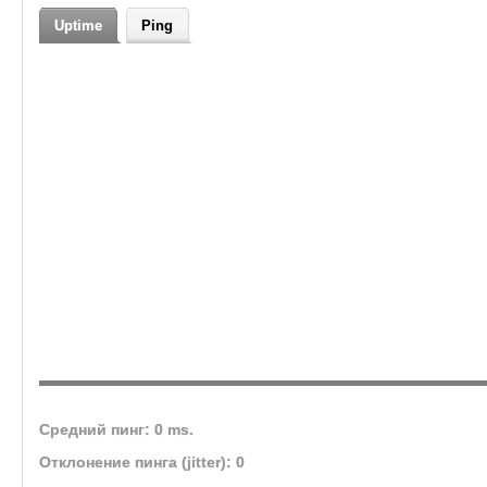
✨ Мировые боссы
кланов
Uptime
Ping
✨ Рисованные подз
✨ Продажа вещей через Аукцион,
✨ Автоэвенты
✨ Различные валюты
✨ 16 уровней вещей
✨ Присутствуют команды для игроков .buff и .in un all .max
✨ VIP - аккаунты
✨ Подарки новичкам при старте игры
Средний пинг: 0 ms.
Отклонение пинга (jitter): 0