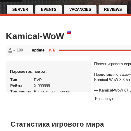
SERVER
EVENTS
VACANCIES
REVIEWS
Kamical-WoW
~ 100
uptime
n/a
Проект игрового серв
Параметры мира:
Представляю вашем
Kamical-WoW 3.3.5a
Тип
PVP
Рейты
X 999999
— Kamical-WoW 87 
Тип доната
Вещи, влияющие на
экономику
Развернуть
Описание сервера:
Статус
Открытый
Версия
World of Warcraft: Wrath of the
✨ Много рисовок
игры
Lich King
В рейтинге
19-12-2022, 19:28
✨ Рыбалка
Статистика игрового мира
с
Перенос
Нет