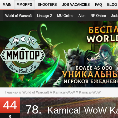
MAIN
MMORPG
SHOOTERS
JOB VACANCIES
FAQ
BLOG
World of Warcraft
Lineage 2
MU Online
Aion
RF Online
Jad
Главная
//
World of Warcraft
//
Kamical-WoW
// Kamical-WoW
44
78.
Kamical-WoW K
0