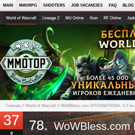
MAIN
MMORPG
SHOOTERS
JOB VACANCIES
FAQ
BLOG
World of Warcraft
Lineage 2
MU Online
Aion
RF Online
Jad
Главная
//
World of Warcraft
//
WoWBless.com INTERNATIONAL 3.3.5a
37
78.
0