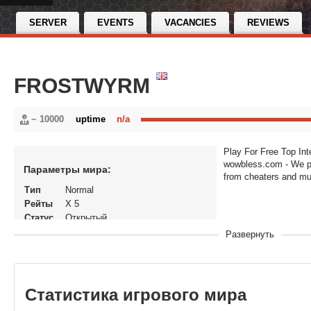
SERVER
EVENTS
VACANCIES
REVIEWS
FROSTWYRM
~ 10000
uptime
n/a
Play For Free Top Int
wowbless.com - We pr
Параметры мира:
from cheaters and m
Тип
Normal
Рейты
X 5
Статус
Открытый
Версия
World of Warcraft: Wrath of the
Развернуть
игры
Lich King
В
29-04-2022, 13:22
рейтинге
с
Статистика игрового мира
Перенос
Да
кланов