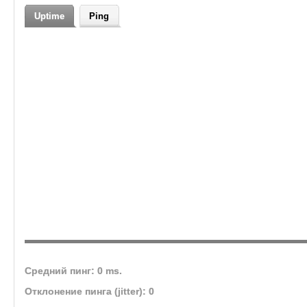
Теги
wow, pvp, 3.3.5, pve, 3.3.5a, wrath
Uptime
Ping
of the..., x5, 3.3.5.a, world of
war..., wowbless, wowbless.com
Средний пинг: 0 ms.
Отклонение пинга (jitter): 0