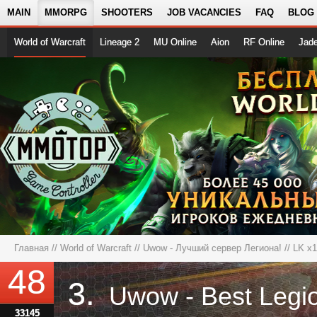
MAIN
MMORPG
SHOOTERS
JOB VACANCIES
FAQ
BLOG
World of Warcraft
Lineage 2
MU Online
Aion
RF Online
Jad
Главная
//
World of Warcraft
//
Uwow - Лучший сервер Легиона!
// LK x1
48
3.
Uwow - Best Legi
33145