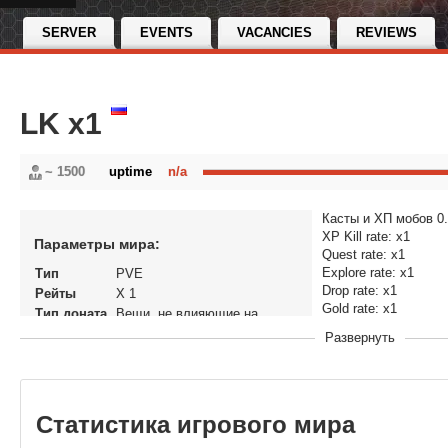
SERVER
EVENTS
VACANCIES
REVIEWS
LK x1
~ 1500
uptime
n/a
Касты и ХП мобов 0
XP Kill rate: x1
Параметры мира:
Quest rate: x1
Explore rate: x1
Тип
PVE
Drop rate: x1
Рейты
X 1
Gold rate: x1
Тип доната
Вещи, не влияющие на
Honor rate: x1
экономику
Развернуть
Reputation: x1
Статус
Открытый
Версия
World of Warcraft: Wrath of the
игры
Lich King
В рейтинге
09-04-2013, 17:37
Статистика игрового мира
с
Перенос
Нет