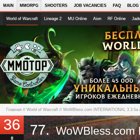
MAIN
MMORPG
SHOOTERS
JOB VACANCIES
FAQ
BLOG
World of Warcraft
Lineage 2
MU Online
Aion
RF Online
Jad
Главная
//
World of Warcraft
//
WoWBless.com INTERNATIONAL 3.3.5a
36
77.
0