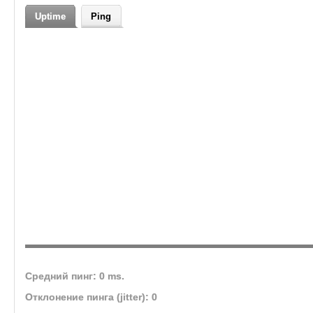
Теги
wow, pvp, 3.3.5, pve, 3.3.5a, wrath
Uptime
Ping
of the..., x5, 3.3.5.a, world of
war..., wowbless, wowbless.com
Средний пинг: 0 ms.
Отклонение пинга (jitter): 0