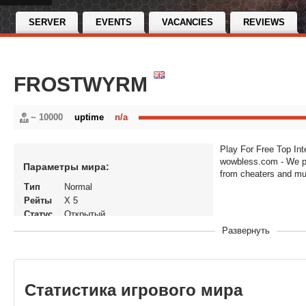
SERVER
EVENTS
VACANCIES
REVIEWS
FROSTWYRM
~ 10000
uptime
n/a
Play For Free Top Int
wowbless.com - We pr
Параметры мира:
from cheaters and m
Тип
Normal
Рейты
X 5
Статус
Открытый
Версия
World of Warcraft: Wrath of the
Развернуть
игры
Lich King
В
29-04-2022, 13:22
рейтинге
с
Статистика игрового мира
Перенос
Да
кланов