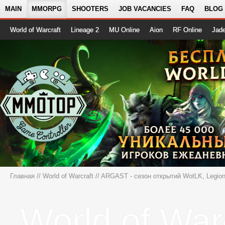
MAIN
MMORPG
SHOOTERS
JOB VACANCIES
FAQ
BLOG
World of Warcraft
Lineage 2
MU Online
Aion
RF Online
Jad
Главная
//
World of Warcraft
//
ARGAST - сезон открытий WotLK, Legion,
World of War