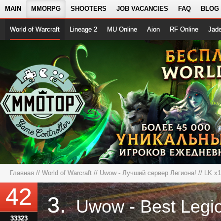
MAIN
MMORPG
SHOOTERS
JOB VACANCIES
FAQ
BLOG
World of Warcraft
Lineage 2
MU Online
Aion
RF Online
Jad
Главная
//
World of Warcraft
//
Uwow - Лучший сервер Легиона!
// LK x1
42
3.
Uwow - Best Legi
33323