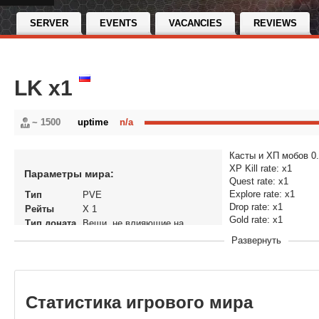
SERVER
EVENTS
VACANCIES
REVIEWS
LK x1
~ 1500
uptime
n/a
Касты и ХП мобов 0
XP Kill rate: x1
Параметры мира:
Quest rate: x1
Explore rate: x1
Тип
PVE
Drop rate: x1
Рейты
X 1
Gold rate: x1
Тип доната
Вещи, не влияющие на
Honor rate: x1
экономику
Развернуть
Reputation: x1
Статус
Открытый
Версия
World of Warcraft: Wrath of the
игры
Lich King
В рейтинге
09-04-2013, 17:37
Статистика игрового мира
с
Перенос
Нет