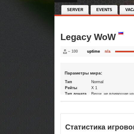
SERVER
EVENTS
VAC
Legacy WoW
~ 100
uptime
n/a
Параметры мира:
Тип
Normal
Рейты
X 1
Тип доната
Вещи, не влияющие на
экономику
Статус
Открытый
В рейтинге с
02-06-2024, 12:55
Перенос
Да
кланов
Статистика игрово
Теги
wow Wow Clas...