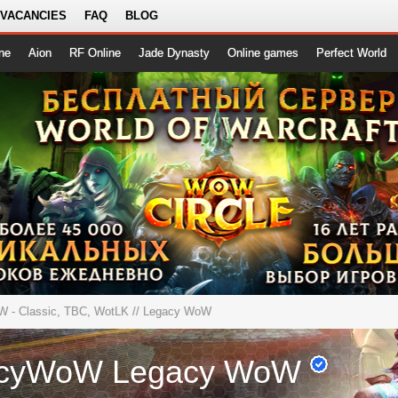
 VACANCIES
FAQ
BLOG
ne
Aion
RF Online
Jade Dynasty
Online games
Perfect World
 - Classic, TBC, WotLK
// Legacy WoW
acyWoW Legacy WoW