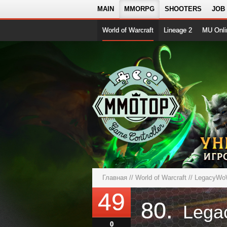
MAIN
MMORPG
SHOOTERS
JOB
World of Warcraft
Lineage 2
MU Onli
Главная
//
World of Warcraft
//
LegacyWoW
49
80.
Leg
0