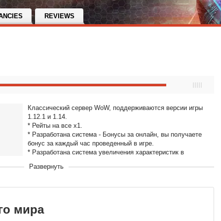
ANCIES
REVIEWS
Классический сервер WoW, поддерживаются версии игры
1.12.1 и 1.14.
* Рейты на все х1.
* Разработана система - Бонусы за онлайн, вы получаете
бонус за каждый час проведенный в игре.
* Разработана система увеличения характеристик в
подземельях, дает возможность проходить данж от 1 игрока
Развернуть
и более.
* Разработана система двойного опыта в выходные дни
СБ,ВС.
* Доступна опция отключения получения опыта, отключение
бонусного опыта за выходной день.
го мира
* Донат не влияющий на баланс игры (только плюшки).