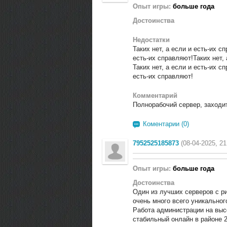
Опыт игры:
больше года
Достоинства
Недостатки
Таких нет, а если и есть-их с
есть-их справляют!Таких нет, 
Таких нет, а если и есть-их с
есть-их справляют!
Комментарий
Полнорабочий сервер, заходи
Коментарии (0)
7952525185873
(08-04-2025, 21
Опыт игры:
больше года
Достоинства
Один из лучших серверов с ри
очень много всего уникальног
Работа администрации на выс
стабильный онлайн в районе 2