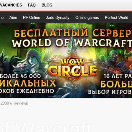
 VACANCIES
FAQ
BLOG
ne
Aion
RF Online
Jade Dynasty
Online games
Perfect World
 2008
// Reviews
f Warcraft