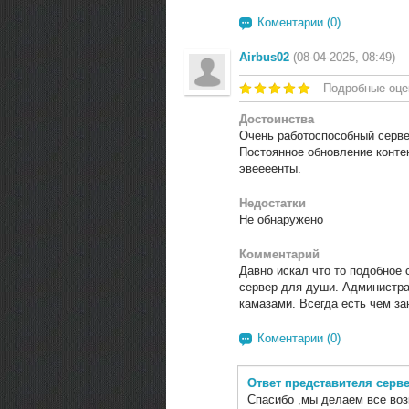
Коментарии (0)
Airbus02
(08-04-2025, 08:49)
Подробные оце
Достоинства
Очень работоспособный серв
Постоянное обновление конте
эвеееенты.
Недостатки
Не обнаружено
Комментарий
Давно искал что то подобное 
сервер для души. Администра
камазами. Всегда есть чем за
Коментарии (0)
Ответ представителя серв
Спасибо ,мы делаем все воз