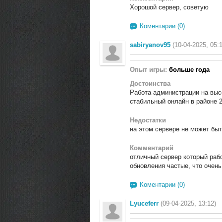
Хорошой сервер, советую
Коментарии (0)
sabiryanov95
(10-04-2025, 05:
Опыт игры:
больше года
Достоинства
Работа администрации на выс
стабильный онлайн в районе 2
Недостатки
на этом сервере не может быт
Комментарий
отличный сервер который рабо
обновления частые, что очень
Коментарии (0)
Lyuceferr
(09-04-2025, 13:12)