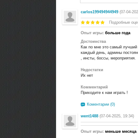
carlos199494944949
(07-04-202
Подробные оце
Опыт игры:
больше года
Достоинства
Как по мне это самый лучший 
каждый день, админы постоянн
, инсты, боссы, мероприятия.
Недостатки
Их нет
Комментарий
Приходите к нам играть !
Коментарии (0)
went1488
(07-04-2025, 19:34)
Опыт игры:
меньше месяца