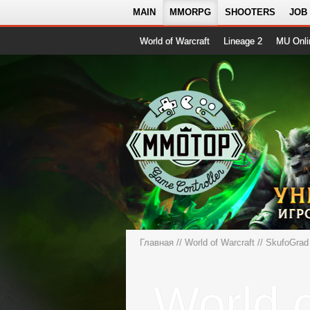
MAIN
MMORPG
SHOOTERS
JOB
World of Warcraft
Lineage 2
MU Onli
Главная
//
World of Warcraft
//
SkufoGrad
World o