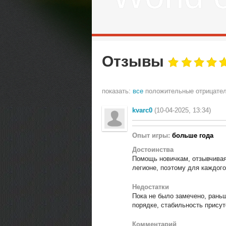
Отзывы
показать:
все
положительные
отрицате
kvarc0
(10-04-2025, 13:34)
Опыт игры:
больше года
Достоинства
Помощь новичкам, отзывчивая
легионе, поэтому для каждого
Недостатки
Пока не было замечено, раньш
порядке, стабильность присут
Комментарий