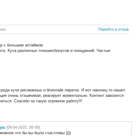
нки
Перейти в отзыв
ер с большим аптаймом.
нта. Куча различных плюшек/бонусов и поощрений. Частые
среди кучи рисованных и близлайк пираток. И вот наконец то нашел
ция очень отзывчивая, реагирует моментально. Контент завозится
няться. Спасибо за такую огромное работу!!!
ера
(08-04-2025, 08:49)
можное что бы вы были счастливы ))))