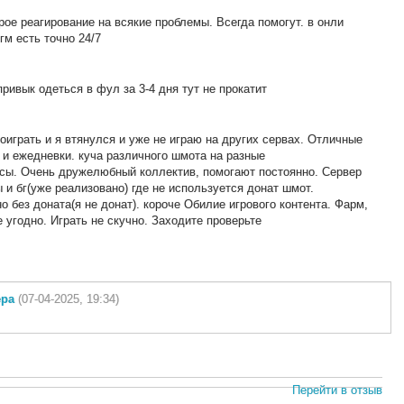
ое реагирование на всякие проблемы. Всегда помогут. в онли
гм есть точно 24/7
привык одеться в фул за 3-4 дня тут не прокатит
поиграть и я втянулся и уже не играю на других сервах. Отличные
 и ежедневки. куча различного шмота на разные
сы. Очень дружелюбный коллектив, помогают постоянно. Сервер
ы и бг(уже реализовано) где не используется донат шмот.
 без доната(я не донат). короче Обилие игрового контента. Фарм,
е угодно. Играть не скучно. Заходите проверьте
ера
(07-04-2025, 19:34)
Перейти в отзыв