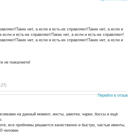
правляют!Таких нет, а если и есть-их справляют!Таких нет, а если и
а если и есть-их справляют!Таких нет, а если и есть-их справляют!
правляют!Таких нет, а если и есть-их справляют!Таких нет, а если и
те не пожалеете!
:27)
Перейти в отзыв
совками на данный момент, инсты, шмотки, чарки, боссы и ещё
о.
оте, все проблемы решаются качественно и быстро, частые ивенты,
0 человек.