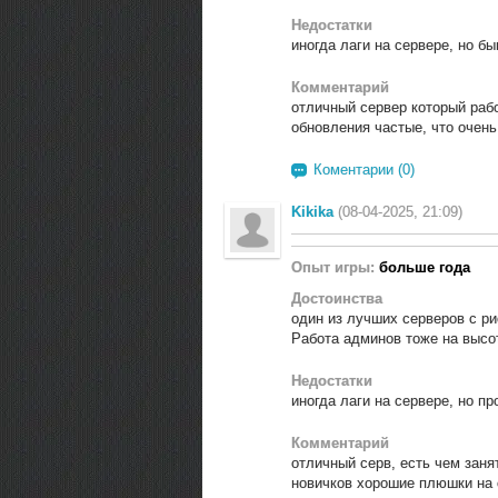
Недостатки
иногда лаги на сервере, но б
Комментарий
отличный сервер который рабо
обновления частые, что очень
Коментарии (0)
Kikika
(08-04-2025, 21:09)
Опыт игры:
больше года
Достоинства
один из лучших серверов с ри
Работа админов тоже на высо
Недостатки
иногда лаги на сервере, но п
Комментарий
отличный серв, есть чем заня
новичков хорошие плюшки на 