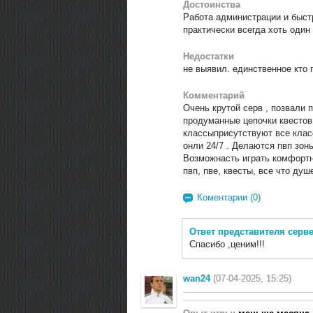
Достоинства
Работа администрации и быстр
практически всегда хоть один 
Недостатки
не выявил. единственное кто 
Комментарий
Очень крутой серв , позвали 
продуманные цепочки квестов
классыприсутствуют все клас
онли 24/7 . Делаются пвп зон
Возможнасть играть комфортно
пвп, пве, квесты, все что душ
Коментарии (0)
Ответ представителя серв
Спасибо ,ценим!!!
wan24
(07-04-2025, 15:25)