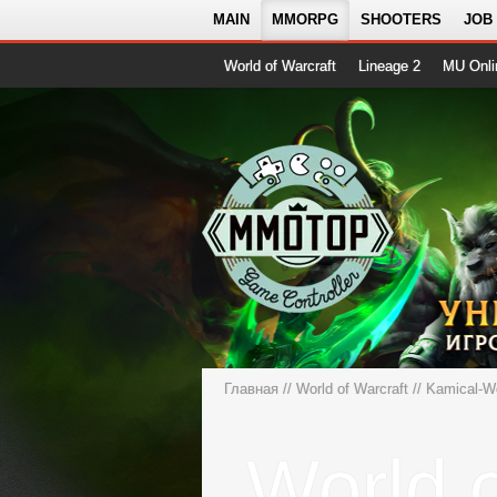
MAIN
MMORPG
SHOOTERS
JOB
World of Warcraft
Lineage 2
MU Onli
Главная
//
World of Warcraft
//
Kamical-
World o