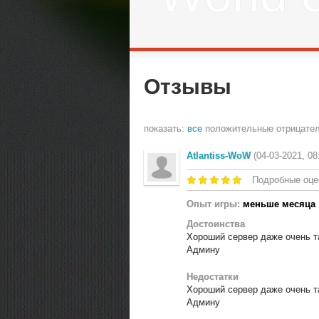
Отзывы
показать:
все
положительные
отрицате
Atlantiss-WoW
(04-03-2021, 08
Подробные оце
Опыт игры:
меньше месяца
Достоинства
Хороший сервер даже очень та
Админу
Недостатки
Хороший сервер даже очень та
Админу