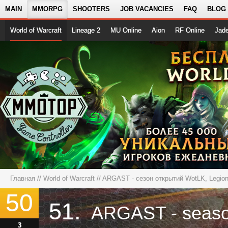
MAIN
MMORPG
SHOOTERS
JOB VACANCIES
FAQ
BLOG
World of Warcraft
Lineage 2
MU Online
Aion
RF Online
Jad
Главная
//
World of Warcraft
//
ARGAST - сезон открытий WotLK, Legion,
50
51.
3