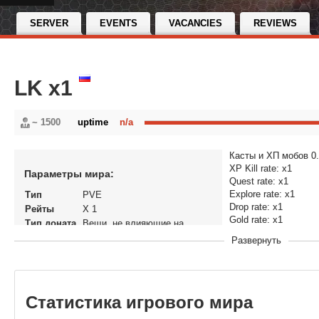
SERVER
EVENTS
VACANCIES
REVIEWS
LK x1
~ 1500
uptime
n/a
Касты и ХП мобов 0
XP Kill rate: x1
Параметры мира:
Quest rate: x1
Explore rate: x1
Тип
PVE
Drop rate: x1
Рейты
X 1
Gold rate: x1
Тип доната
Вещи, не влияющие на
Honor rate: x1
экономику
Развернуть
Reputation: x1
Статус
Открытый
Версия
World of Warcraft: Wrath of the
игры
Lich King
В рейтинге
09-04-2013, 17:37
Статистика игрового мира
с
Перенос
Нет