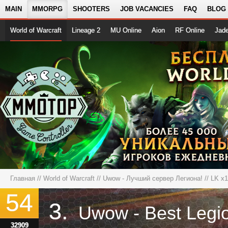
MAIN
MMORPG
SHOOTERS
JOB VACANCIES
FAQ
BLOG
World of Warcraft
Lineage 2
MU Online
Aion
RF Online
Jad
Главная
//
World of Warcraft
//
Uwow - Лучший сервер Легиона!
// LK x1
54
3.
Uwow - Best Legi
32909