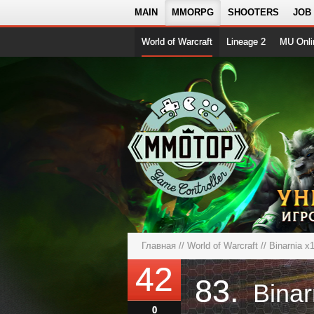
MAIN
MMORPG
SHOOTERS
JOB
World of Warcraft
Lineage 2
MU Onli
Главная
//
World of Warcraft
//
Binarnia x
42
83.
Bina
0