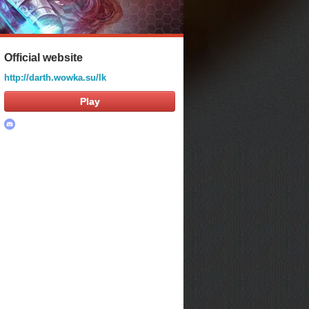
Official website
http://darth.wowka.su/lk
Play