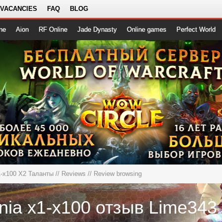
 VACANCIES
FAQ
BLOG
ne
Aion
RF Online
Jade Dynasty
Online games
Perfect World
1-x100 X2 Таланты
//
Reviews
// Review browsing
rnia x1-x100 отзыв Lime343