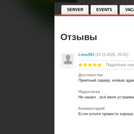
SERVER
EVENTS
VAC
Отзывы
Lime343
(23-11-2025, 20:51)
Подробные оце
Достоинства
Приятный сервер, клёвая адм
Недостатки
Не нашел , всё меня устраива
Комментарий
Если хотите провести хорошо