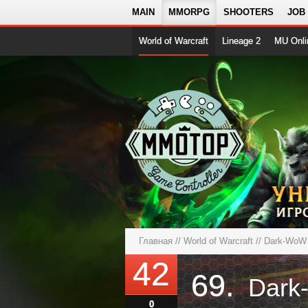
MAIN
MMORPG
SHOOTERS
JOB
World of Warcraft
Lineage 2
MU Onli
Главная
//
World of Warcraft
//
Dark-WoW 
42
69.
Dark
0