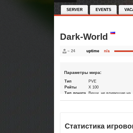
SERVER
EVENTS
VAC
Dark-World
~ 24
uptime
n/a
Параметры мира:
Тип
PVE
Рейты
X 100
Тип доната
Вещи, не влияющие на
экономику
Статус
Открытый
Версия
World of Warcraft: Wrath 
игры
Lich King
В рейтинге
11-03-2025, 20:27
Статистика игрово
с
Перенос
Нет