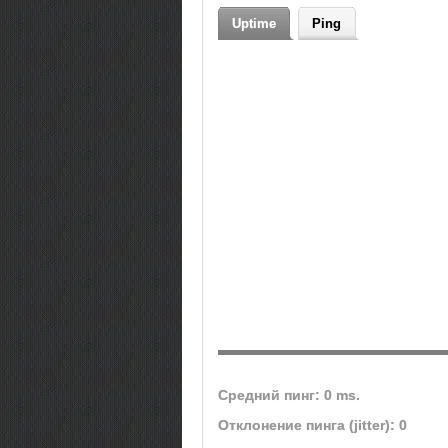
кланов
Uptime
Ping
Средний пинг: 0 ms.
Отклонение пинга (jitter): 0