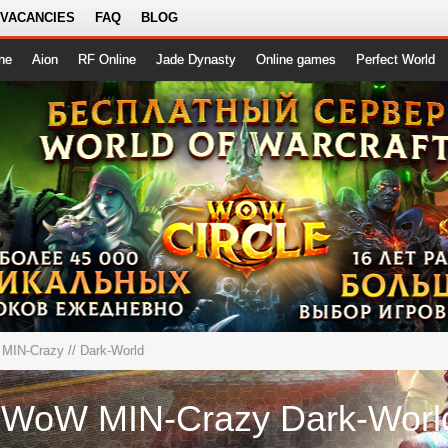
 VACANCIES
FAQ
BLOG
ne
Aion
RF Online
Jade Dynasty
Online games
Perfect World
MIN-Crazy
// Dark-World
-WoW MIN-Crazy Dark-Worl