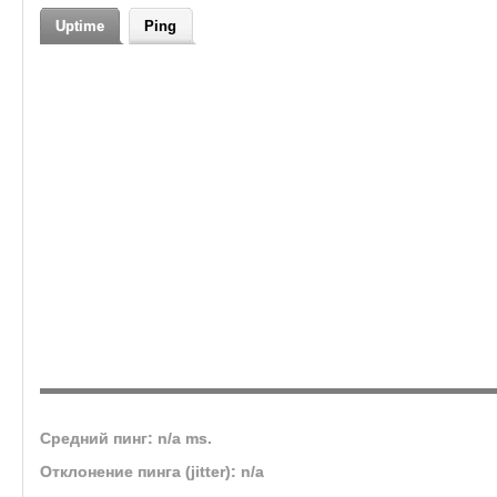
🎯 Версия: Mists of 
Uptime
Ping
Средний пинг: n/a ms.
Отклонение пинга (jitter): n/a