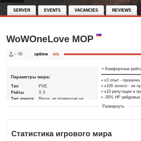
SERVER
EVENTS
VACANCIES
REVIEWS
WoWOneLove MOP
~ 50
uptime
n/a
⚡ Комфортные рейт
━━━━━━━━━━━━━━━
Параметры мира:
• x3 опыт - прокачка
• x100 золото - не 
Тип
PVE
• x10 репутация и п
Рейты
X 3
• -30% HP рейдовых
Тип доната
Вещи, не влияющие на
экономику
Развернуть
💎 Честный донат:
Статус
Открытый
━━━━━━━━━━━━━━━
Версия игры
World of Warcraft: Mists of
✅ Весь контент Б
Pandaria
✅ Донат только на к
В рейтинге с
22-03-2026, 00:03
✅ Никаких платных
Статистика игрового мира
Перенос
Нет
✅ Все игроки равны
кланов