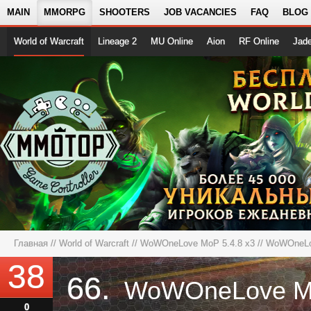
MAIN
MMORPG
SHOOTERS
JOB VACANCIES
FAQ
BLOG
World of Warcraft
Lineage 2
MU Online
Aion
RF Online
Jad
Главная
//
World of Warcraft
//
WoWOneLove MoP 5.4.8 x3
// WoWOneL
38
66.
0