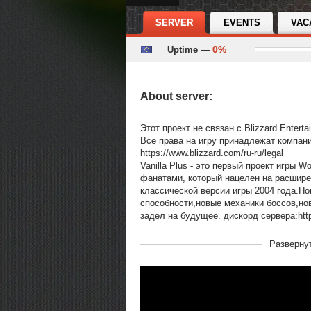
SERVER
EVENTS
VAC
0%
Uptime —
About server:
Этот проект не связан с Blizzard Enterta
Все права на игру принадлежат компании
https://www.blizzard.com/ru-ru/legal
Vanilla Plus - это первый проект игры Wo
фанатами, который нацелен на расшире
классической версии игры 2004 года.Н
способности,новые механики боссов,но
задел на будущее. дискорд сервера:http
В рейтинге с
12-11-2020, 12:45
Разверну
Переходов
8457
Теги
Vanilla Classic 