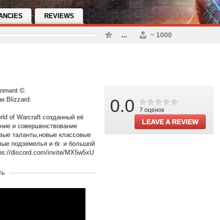
ANCIES
REVIEWS
...
~ 1000
inment ©.
 Blizzard:
0.0
7 оценок
rld of Warcraft созданный её
LEAVE A REVIEW
ние и совершенствование
овые таланты,новые классовые
вые подземелья и бг. и большой
s://discord.com/invite/MX5w5xU
ть
1.12.1 Класика