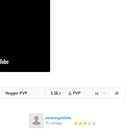
Hogger PVP
1.12.x
PVP
sovereignduke
30 ноября