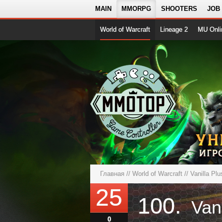
MAIN
MMORPG
SHOOTERS
JOB
World of Warcraft
Lineage 2
MU Onli
Главная
//
World of Warcraft
// Vanilla Plu
25
100.
Vani
0