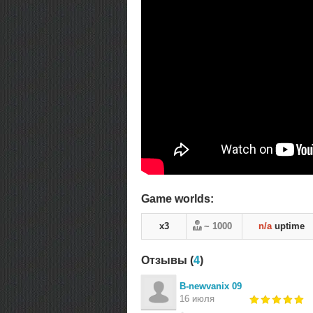
Game worlds:
x3
~ 1000
n/a
uptime
Отзывы (
4
)
В-newvanix 09
16 июля