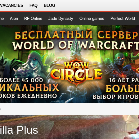
 VACANCIES
FAQ
BLOG
ne
Aion
RF Online
Jade Dynasty
Online games
Perfect World
s
lla Plus