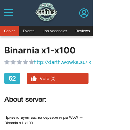
Server
Events
Job vacancies
Reviews
Binarnia x1-x100
http://darth.wowka.su/lk
62
Vote (0)
About server:
Приветствуем вас на сервере игры WoW —
Binarnia x1-x100